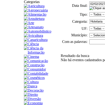
Categorias
Data final:
Agricultura
Agropecuária
Alimentação
Tipo:
Arquitetura
Categoria:
Arte
Artesanato
UF:
Automobilistico
Município:
Avicultura
Canaricultura
Com as palavras:
Ciência
Ciência da
Informação
Resultado da busca
Cinema
Não há eventos cadastrados par
Comunicação
Construção
Consumidor
Contabilidade
Cosméticos
Cultura
Dança
Decoração
Direito
Diversão
Economia