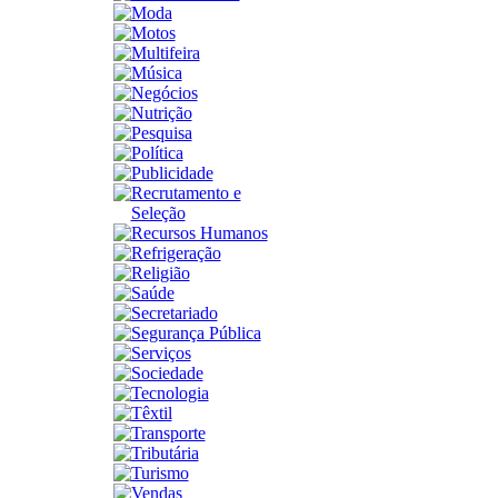
Moda
Motos
Multifeira
Música
Negócios
Nutrição
Pesquisa
Política
Publicidade
Recrutamento e
Seleção
Recursos Humanos
Refrigeração
Religião
Saúde
Secretariado
Segurança Pública
Serviços
Sociedade
Tecnologia
Têxtil
Transporte
Tributária
Turismo
Vendas