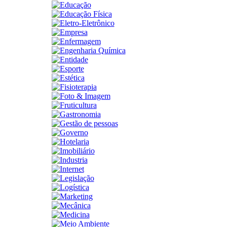
Educação
Educação Física
Eletro-Eletrônico
Empresa
Enfermagem
Engenharia Química
Entidade
Esporte
Estética
Fisioterapia
Foto & Imagem
Fruticultura
Gastronomia
Gestão de pessoas
Governo
Hotelaria
Imobiliário
Industria
Internet
Legislação
Logística
Marketing
Mecânica
Medicina
Meio Ambiente