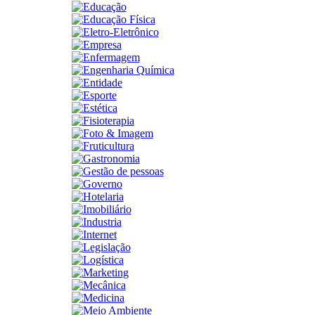
Educação
Educação Física
Eletro-Eletrônico
Empresa
Enfermagem
Engenharia Química
Entidade
Esporte
Estética
Fisioterapia
Foto & Imagem
Fruticultura
Gastronomia
Gestão de pessoas
Governo
Hotelaria
Imobiliário
Industria
Internet
Legislação
Logística
Marketing
Mecânica
Medicina
Meio Ambiente