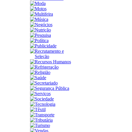
Moda
Motos
Multifeira
Música
Negócios
Nutrição
Pesquisa
Política
Publicidade
Recrutamento e
Seleção
Recursos Humanos
Refrigeração
Religião
Saúde
Secretariado
Segurança Pública
Serviços
Sociedade
Tecnologia
Têxtil
Transporte
Tributária
Turismo
Vendas