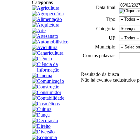
Categorias
Data final:
Agricultura
Agropecuária
Alimentação
Tipo:
Arquitetura
Categoria:
Arte
Artesanato
UF:
Automobilistico
Município:
Avicultura
Canaricultura
Com as palavras:
Ciência
Ciência da
Informação
Resultado da busca
Cinema
Não há eventos cadastrados par
Comunicação
Construção
Consumidor
Contabilidade
Cosméticos
Cultura
Dança
Decoração
Direito
Diversão
Economia