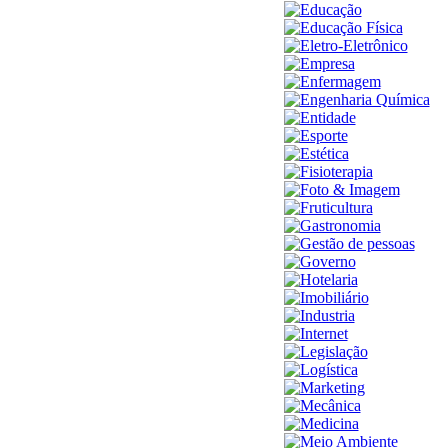
Educação
Educação Física
Eletro-Eletrônico
Empresa
Enfermagem
Engenharia Química
Entidade
Esporte
Estética
Fisioterapia
Foto & Imagem
Fruticultura
Gastronomia
Gestão de pessoas
Governo
Hotelaria
Imobiliário
Industria
Internet
Legislação
Logística
Marketing
Mecânica
Medicina
Meio Ambiente