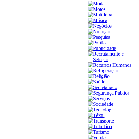
Moda
Motos
Multifeira
Música
Negócios
Nutrição
Pesquisa
Política
Publicidade
Recrutamento e
Seleção
Recursos Humanos
Refrigeração
Religião
Saúde
Secretariado
Segurança Pública
Serviços
Sociedade
Tecnologia
Têxtil
Transporte
Tributária
Turismo
Vendas