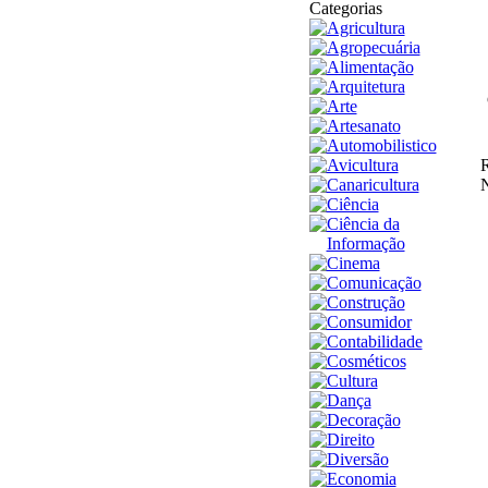
Categorias
Agricultura
Agropecuária
Alimentação
Arquitetura
Arte
Artesanato
Automobilistico
Avicultura
R
Canaricultura
N
Ciência
Ciência da
Informação
Cinema
Comunicação
Construção
Consumidor
Contabilidade
Cosméticos
Cultura
Dança
Decoração
Direito
Diversão
Economia