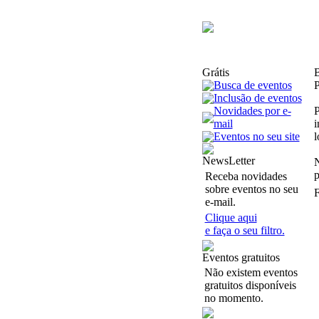
Grátis
B
Busca de eventos
P
Inclusão de eventos
Novidades por e-
P
mail
i
Eventos no seu site
l
NewsLetter
N
p
Receba novidades
sobre eventos no seu
F
e-mail.
Clique aqui
e faça o seu filtro.
Eventos gratuitos
Não existem eventos
gratuitos disponíveis
no momento.