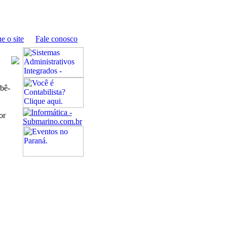
e o site
Fale conosco
ebê-
or