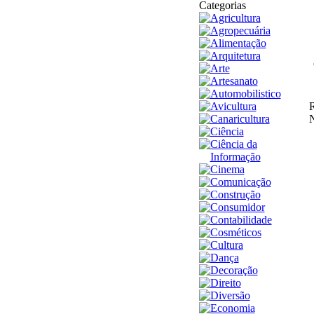
Categorias
Agricultura
Agropecuária
Alimentação
Arquitetura
Arte
Artesanato
Automobilistico
Avicultura
R
Canaricultura
N
Ciência
Ciência da
Informação
Cinema
Comunicação
Construção
Consumidor
Contabilidade
Cosméticos
Cultura
Dança
Decoração
Direito
Diversão
Economia