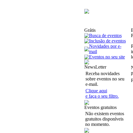
Grátis
B
Busca de eventos
P
Inclusão de eventos
Novidades por e-
P
mail
i
Eventos no seu site
l
NewsLetter
N
p
Receba novidades
sobre eventos no seu
F
e-mail.
Clique aqui
e faça o seu filtro.
Eventos gratuitos
Não existem eventos
gratuitos disponíveis
no momento.