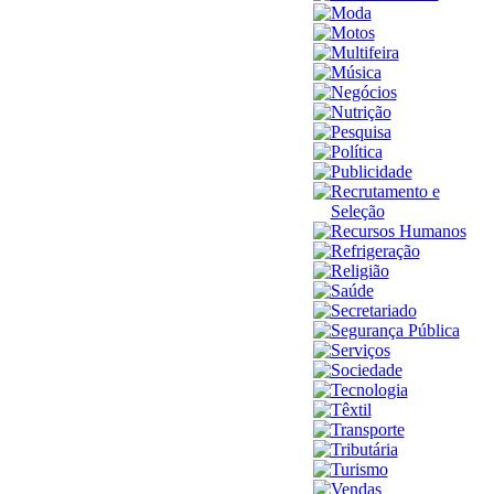
Moda
Motos
Multifeira
Música
Negócios
Nutrição
Pesquisa
Política
Publicidade
Recrutamento e
Seleção
Recursos Humanos
Refrigeração
Religião
Saúde
Secretariado
Segurança Pública
Serviços
Sociedade
Tecnologia
Têxtil
Transporte
Tributária
Turismo
Vendas