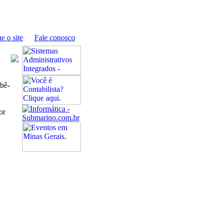
e o site
Fale conosco
ebê-
or