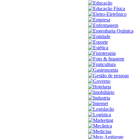
Educação
Educação Física
Eletro-Eletrônico
Empresa
Enfermagem
Engenharia Química
Entidade
Esporte
Estética
Fisioterapia
Foto & Imagem
Fruticultura
Gastronomia
Gestão de pessoas
Governo
Hotelaria
Imobiliário
Industria
Internet
Legislação
Logística
Marketing
Mecânica
Medicina
Meio Ambiente